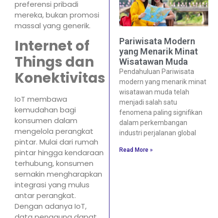
preferensi pribadi
mereka, bukan promosi
massal yang generik.
Pariwisata Modern
Internet of
yang Menarik Minat
Things dan
Wisatawan Muda
Pendahuluan Pariwisata
Konektivitas
modern yang menarik minat
wisatawan muda telah
IoT membawa
menjadi salah satu
kemudahan bagi
fenomena paling signifikan
konsumen dalam
dalam perkembangan
mengelola perangkat
industri perjalanan global
pintar. Mulai dari rumah
Read More »
pintar hingga kendaraan
terhubung, konsumen
semakin mengharapkan
integrasi yang mulus
antar perangkat.
Dengan adanya IoT,
data pengguna dapat