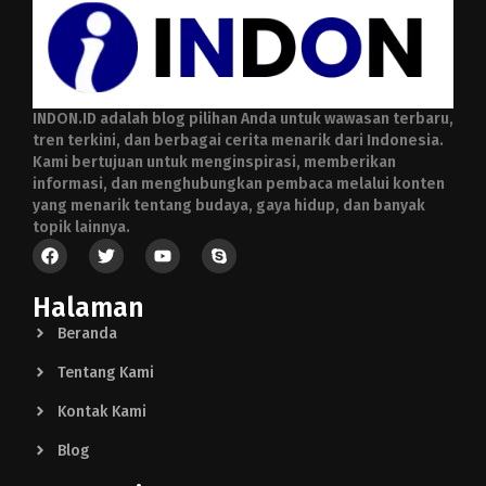
INDON.ID adalah blog pilihan Anda untuk wawasan terbaru,
tren terkini, dan berbagai cerita menarik dari Indonesia.
Kami bertujuan untuk menginspirasi, memberikan
informasi, dan menghubungkan pembaca melalui konten
yang menarik tentang budaya, gaya hidup, dan banyak
topik lainnya.
Halaman
Beranda
Tentang Kami
Kontak Kami
Blog