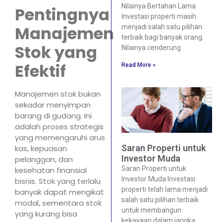
Nilainya Bertahan Lama
Pentingnya
Investasi properti masih
Manajemen
menjadi salah satu pilihan
terbaik bagi banyak orang.
Stok yang
Nilainya cenderung
Efektif
Read More »
Manajemen stok bukan
sekadar menyimpan
barang di gudang. Ini
adalah proses strategis
yang memengaruhi arus
Saran Properti untuk
kas, kepuasan
Investor Muda
pelanggan, dan
Saran Properti untuk
kesehatan finansial
Investor Muda Investasi
bisnis. Stok yang terlalu
properti telah lama menjadi
banyak dapat mengikat
salah satu pilihan terbaik
modal, sementara stok
untuk membangun
yang kurang bisa
kekayaan dalam jangka