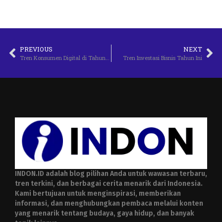
PREVIOUS
NEXT
Tren Konsumen Digital di Tahun 2025
Tren Investasi Bisnis Tahun Ini
INDON.ID adalah blog pilihan Anda untuk wawasan terbaru,
tren terkini, dan berbagai cerita menarik dari Indonesia.
Kami bertujuan untuk menginspirasi, memberikan
informasi, dan menghubungkan pembaca melalui konten
yang menarik tentang budaya, gaya hidup, dan banyak