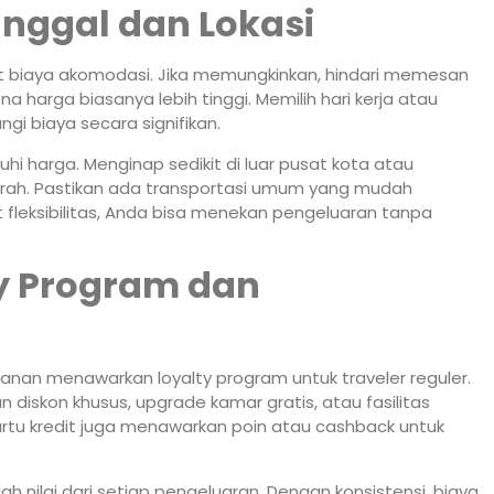
anggal dan Lokasi
at biaya akomodasi. Jika memungkinkan, hindari memesan
na harga biasanya lebih tinggi. Memilih hari kerja atau
i biaya secara signifikan.
hi harga. Menginap sedikit di luar pusat kota atau
 murah. Pastikan ada transportasi umum yang mudah
t fleksibilitas, Anda bisa menekan pengeluaran tanpa
y Program dan
anan menawarkan loyalty program untuk traveler reguler.
iskon khusus, upgrade kamar gratis, atau fasilitas
rtu kredit juga menawarkan poin atau cashback untuk
nilai dari setiap pengeluaran. Dengan konsistensi, biaya