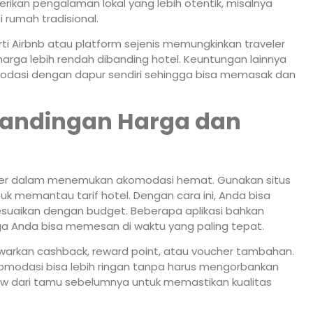
rikan pengalaman lokal yang lebih otentik, misalnya
 rumah tradisional.
rti Airbnb atau platform sejenis memungkinkan traveler
ga lebih rendah dibanding hotel. Keuntungan lainnya
komodasi dengan dapur sendiri sehingga bisa memasak dan
bandingan Harga dan
eler dalam menemukan akomodasi hemat. Gunakan situs
tuk memantau tarif hotel. Dengan cara ini, Anda bisa
uaikan dengan budget. Beberapa aplikasi bahkan
gga Anda bisa memesan di waktu yang paling tepat.
nawarkan cashback, reward point, atau voucher tambahan.
modasi bisa lebih ringan tanpa harus mengorbankan
w dari tamu sebelumnya untuk memastikan kualitas