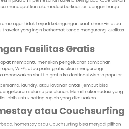
un resmi platform pemesanan karena sering ada kode diskon
da bisa mendapatkan akomodasi berkualitas dengan harga
omo agar tidak terjadi kebingungan saat check-in atau
 traveler yang ingin berhemat tanpa mengurangi kualitas
gan Fasilitas Gratis
is dapat membantu menekan pengeluaran tambahan.
pan, Wi-Fi, atau parkir gratis akan mengurangi
a menawarkan shuttle gratis ke destinasi wisata populer.
r bersama, laundry, atau layanan antar-jemput bisa
geluaran selama perjalanan. Memilih akomodasi yang
ai lebih untuk setiap rupiah yang dikeluarkan.
estay atau Couchsurfing
beda, homestay atau Couchsurfing bisa menjadi pilihan