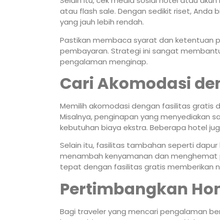
Selain itu, cek media sosial hotel atau ak
atau flash sale. Dengan sedikit riset, An
yang jauh lebih rendah.
Pastikan membaca syarat dan ketentuan pr
pembayaran. Strategi ini sangat membantu
pengalaman menginap.
Cari Akomodasi den
Memilih akomodasi dengan fasilitas grat
Misalnya, penginapan yang menyediakan sara
kebutuhan biaya ekstra. Beberapa hotel jug
Selain itu, fasilitas tambahan seperti dapu
menambah kenyamanan dan menghemat pen
tepat dengan fasilitas gratis memberikan nil
Pertimbangkan Hom
Bagi traveler yang mencari pengalaman ber