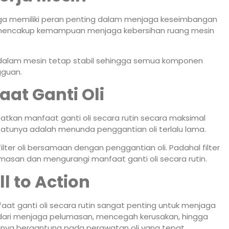
juga memiliki peran penting dalam menjaga keseimbangan
tin mencakup kemampuan menjaga kebersihan ruang mesin
 dalam mesin tetap stabil sehingga semua komponen
gguan.
at Ganti Oli
kan manfaat ganti oli secara rutin secara maksimal
atunya adalah menunda penggantian oli terlalu lama.
lter oli bersamaan dengan penggantian oli. Padahal filter
masan dan mengurangi manfaat ganti oli secara rutin.
l to Action
aat ganti oli secara rutin sangat penting untuk menjaga
dari menjaga pelumasan, mencegah kerusakan, hingga
anya bergantung pada perawatan oli yang tepat.