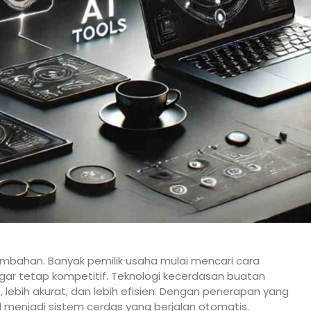
n tambahan. Banyak pemilik usaha mulai mencari cara
gar tetap kompetitif. Teknologi kecerdasan buatan
lebih akurat, dan lebih efisien. Dengan penerapan yang
menjadi sistem cerdas yang berjalan otomatis.