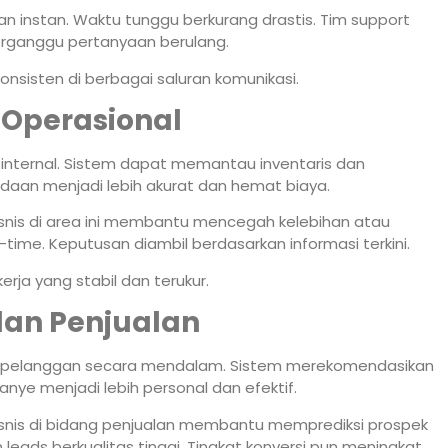
 instan. Waktu tunggu berkurang drastis. Tim support
rganggu pertanyaan berulang.
nsisten di berbagai saluran komunikasi.
Operasional
l internal. Sistem dapat memantau inventaris dan
daan menjadi lebih akurat dan hemat biaya.
snis di area ini membantu mencegah kelebihan atau
l-time. Keputusan diambil berdasarkan informasi terkini.
erja yang stabil dan terukur.
dan Penjualan
ku pelanggan secara mendalam. Sistem merekomendasikan
ye menjadi lebih personal dan efektif.
snis di bidang penjualan membantu memprediksi prospek
leads berkualitas tinggi. Tingkat konversi pun meningkat