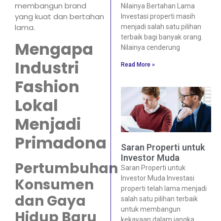
membangun brand
Nilainya Bertahan Lama
yang kuat dan bertahan
Investasi properti masih
lama.
menjadi salah satu pilihan
terbaik bagi banyak orang.
Mengapa
Nilainya cenderung
Industri
Read More »
Fashion
Lokal
Menjadi
Primadona
Saran Properti untuk
Investor Muda
Pertumbuhan
Saran Properti untuk
Investor Muda Investasi
Konsumen
properti telah lama menjadi
dan Gaya
salah satu pilihan terbaik
untuk membangun
Hidup Baru
kekayaan dalam jangka