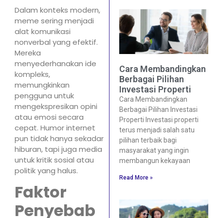
Dalam konteks modern,
meme sering menjadi
alat komunikasi
nonverbal yang efektif.
Mereka
menyederhanakan ide
Cara Membandingkan
kompleks,
Berbagai Pilihan
memungkinkan
Investasi Properti
pengguna untuk
Cara Membandingkan
mengekspresikan opini
Berbagai Pilihan Investasi
atau emosi secara
Properti Investasi properti
cepat. Humor internet
terus menjadi salah satu
pun tidak hanya sekadar
pilihan terbaik bagi
hiburan, tapi juga media
masyarakat yang ingin
untuk kritik sosial atau
membangun kekayaan
politik yang halus.
Read More »
Faktor
Penyebab