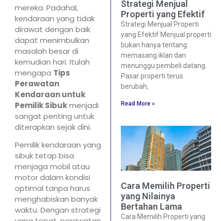
Strategi Menjual
mereka. Padahal,
Properti yang Efektif
kendaraan yang tidak
Strategi Menjual Properti
dirawat dengan baik
yang Efektif Menjual properti
dapat menimbulkan
bukan hanya tentang
masalah besar di
memasang iklan dan
kemudian hari. Itulah
menunggu pembeli datang.
mengapa
Tips
Pasar properti terus
Perawatan
berubah,
Kendaraan untuk
Read More »
Pemilik Sibuk
menjadi
sangat penting untuk
diterapkan sejak dini.
Pemilik kendaraan yang
sibuk tetap bisa
menjaga mobil atau
motor dalam kondisi
Cara Memilih Properti
optimal tanpa harus
yang Nilainya
menghabiskan banyak
Bertahan Lama
waktu. Dengan strategi
Cara Memilih Properti yang
yang tepat, perawatan