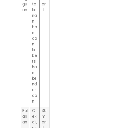
gu
te
en
an
ka
it
na
n
ba
n
da
n
ke
be
rsi
ha
n
ke
nd
ar
aa
n
Bul
C
30
an
ek
m
an
oli,
en
air
it