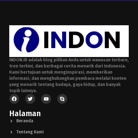
INDON.ID adalah blog pilihan Anda untuk wawasan terbaru,
tren terkini, dan berbagai cerita menarik dari Indonesia.
Kami bertujuan untuk menginspirasi, memberikan
informasi, dan menghubungkan pembaca melalui konten
yang menarik tentang budaya, gaya hidup, dan banyak
topik lainnya.
Halaman
Beranda
Tentang Kami