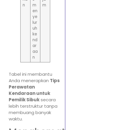
n
m
m
en
ye
lur
uh
ke
nd
ar
aa
n
Tabel ini membantu
Anda menerapkan
Tips
Perawatan
Kendaraan untuk
Pemilik Sibuk
secara
lebih terstruktur tanpa
membuang banyak
waktu.