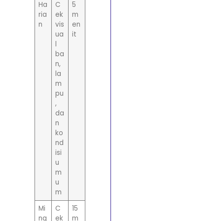
Ha
C
5
ria
ek
m
n
vis
en
ua
it
l
ba
n,
la
m
pu
,
da
n
ko
nd
isi
u
m
u
m
Mi
C
15
ng
ek
m