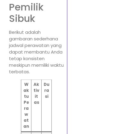
Pemilik
Sibuk
Berikut adalah
gambaran sederhana
jadwal perawatan yang
dapat membantu Anda
tetap konsisten
meskipun memiliki waktu
terbatas.
W
Ak
Du
ak
tiv
ra
tu
it
si
Pe
as
ra
w
at
an