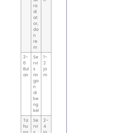
ra
di
at
or,
da
n
re
m
3–
Se
1–
6
rvi
2
Bul
s
ja
an
rin
m
ga
n
di
be
ng
kel
Ta
Se
2–
hu
rvi
4
na
s
ja