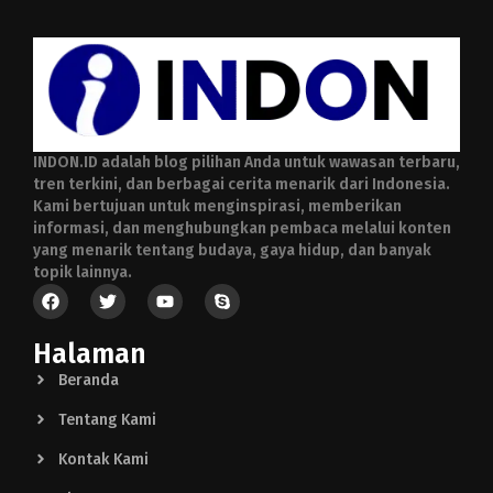
INDON.ID adalah blog pilihan Anda untuk wawasan terbaru,
tren terkini, dan berbagai cerita menarik dari Indonesia.
Kami bertujuan untuk menginspirasi, memberikan
informasi, dan menghubungkan pembaca melalui konten
yang menarik tentang budaya, gaya hidup, dan banyak
topik lainnya.
Halaman
Beranda
Tentang Kami
Kontak Kami