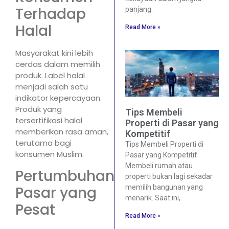
Terhadap
panjang.
Halal
Read More »
Masyarakat kini lebih
cerdas dalam memilih
produk. Label halal
menjadi salah satu
indikator kepercayaan.
Produk yang
Tips Membeli
tersertifikasi halal
Properti di Pasar yang
memberikan rasa aman,
Kompetitif
terutama bagi
Tips Membeli Properti di
konsumen Muslim.
Pasar yang Kompetitif
Membeli rumah atau
Pertumbuhan
properti bukan lagi sekadar
Pasar yang
memilih bangunan yang
menarik. Saat ini,
Pesat
Read More »