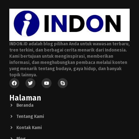
INDON.ID adalah blog pilihan Anda untuk wawasan terbaru,
tren terkini, dan berbagai cerita menarik dari Indonesia.
Kami bertujuan untuk menginspirasi, memberikan
informasi, dan menghubungkan pembaca melalui konten
yang menarik tentang budaya, gaya hidup, dan banyak
topik lainnya.
Halaman
Beranda
Tentang Kami
Kontak Kami
Blog