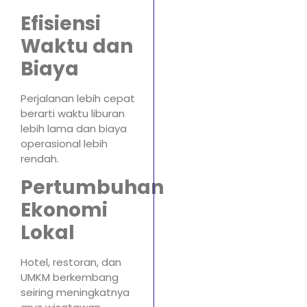
Efisiensi
Waktu dan
Biaya
Perjalanan lebih cepat
berarti waktu liburan
lebih lama dan biaya
operasional lebih
rendah.
Pertumbuhan
Ekonomi
Lokal
Hotel, restoran, dan
UMKM berkembang
seiring meningkatnya