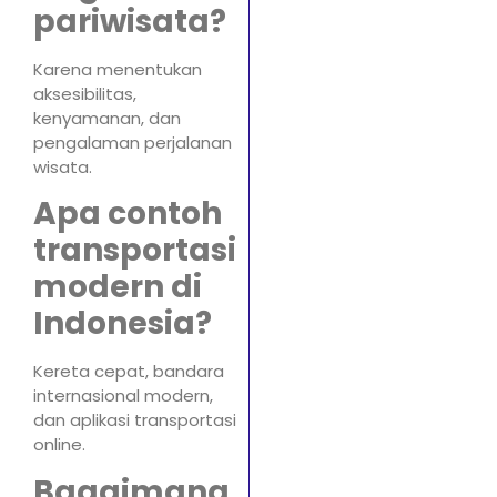
pariwisata?
Karena menentukan
aksesibilitas,
kenyamanan, dan
pengalaman perjalanan
wisata.
Apa contoh
transportasi
modern di
Indonesia?
Kereta cepat, bandara
internasional modern,
dan aplikasi transportasi
online.
Bagaimana