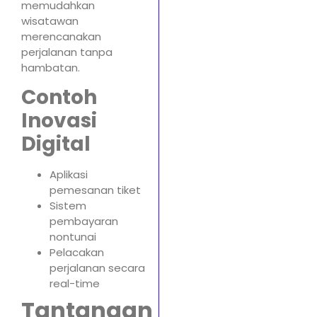
memudahkan
wisatawan
merencanakan
perjalanan tanpa
hambatan.
Contoh
Inovasi
Digital
Aplikasi
pemesanan tiket
Sistem
pembayaran
nontunai
Pelacakan
perjalanan secara
real-time
Tantangan