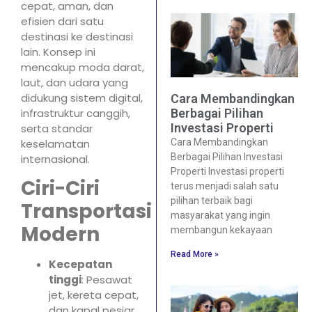
cepat, aman, dan
efisien dari satu
destinasi ke destinasi
lain. Konsep ini
mencakup moda darat,
laut, dan udara yang
didukung sistem digital,
Cara Membandingkan
infrastruktur canggih,
Berbagai Pilihan
Investasi Properti
serta standar
keselamatan
Cara Membandingkan
Berbagai Pilihan Investasi
internasional.
Properti Investasi properti
Ciri-Ciri
terus menjadi salah satu
pilihan terbaik bagi
Transportasi
masyarakat yang ingin
Modern
membangun kekayaan
Read More »
Kecepatan
tinggi
: Pesawat
jet, kereta cepat,
dan kapal pesiar