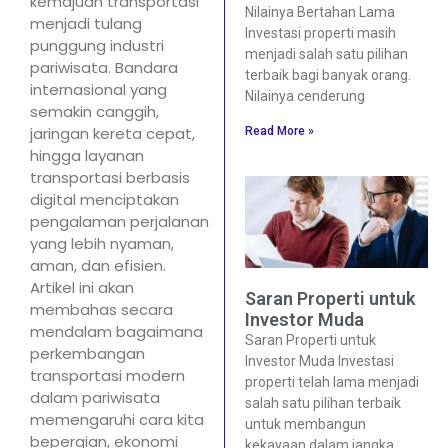
kemajuan transportasi
Nilainya Bertahan Lama
menjadi tulang
Investasi properti masih
punggung industri
menjadi salah satu pilihan
pariwisata. Bandara
terbaik bagi banyak orang.
internasional yang
Nilainya cenderung
semakin canggih,
jaringan kereta cepat,
Read More »
hingga layanan
transportasi berbasis
digital menciptakan
pengalaman perjalanan
yang lebih nyaman,
aman, dan efisien.
Artikel ini akan
Saran Properti untuk
membahas secara
Investor Muda
mendalam bagaimana
Saran Properti untuk
perkembangan
Investor Muda Investasi
transportasi modern
properti telah lama menjadi
dalam pariwisata
salah satu pilihan terbaik
memengaruhi cara kita
untuk membangun
bepergian, ekonomi
kekayaan dalam jangka