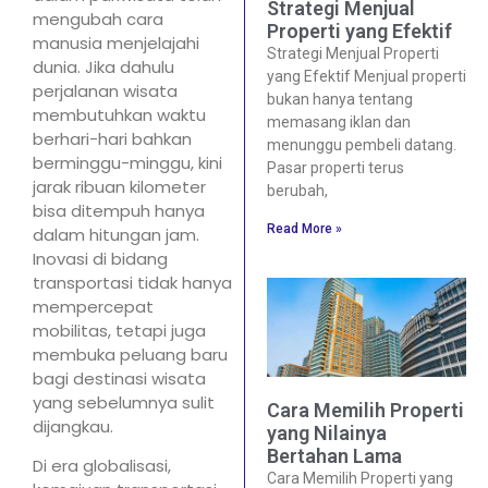
Strategi Menjual
mengubah cara
Properti yang Efektif
manusia menjelajahi
Strategi Menjual Properti
dunia. Jika dahulu
yang Efektif Menjual properti
perjalanan wisata
bukan hanya tentang
membutuhkan waktu
memasang iklan dan
berhari-hari bahkan
menunggu pembeli datang.
berminggu-minggu, kini
Pasar properti terus
jarak ribuan kilometer
berubah,
bisa ditempuh hanya
Read More »
dalam hitungan jam.
Inovasi di bidang
transportasi tidak hanya
mempercepat
mobilitas, tetapi juga
membuka peluang baru
bagi destinasi wisata
yang sebelumnya sulit
Cara Memilih Properti
dijangkau.
yang Nilainya
Bertahan Lama
Di era globalisasi,
Cara Memilih Properti yang