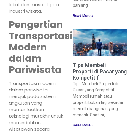
lokal, dan masa depan
panjang.
industri wisata.
Read More »
Pengertian
Transportasi
Modern
dalam
Tips Membeli
Pariwisata
Properti di Pasar yang
Kompetitif
Transportasi modern
Tips Membeli Properti di
dalam pariwisata
Pasar yang Kompetitif
merujuk pada sistem
Membeli rumah atau
angkutan yang
properti bukan lagi sekadar
memanfaatkan
memilih bangunan yang
menarik. Saat ini,
teknologi mutakhir untuk
memindahkan
Read More »
wisatawan secara