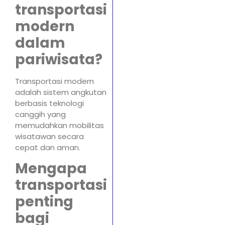
transportasi
modern
dalam
pariwisata?
Transportasi modern
adalah sistem angkutan
berbasis teknologi
canggih yang
memudahkan mobilitas
wisatawan secara
cepat dan aman.
Mengapa
transportasi
penting
bagi