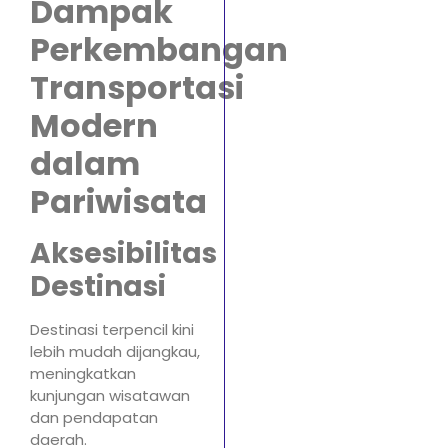
Dampak
Perkembangan
Transportasi
Modern
dalam
Pariwisata
Aksesibilitas
Destinasi
Destinasi terpencil kini
lebih mudah dijangkau,
meningkatkan
kunjungan wisatawan
dan pendapatan
daerah.