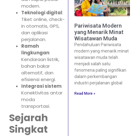
modern.
Teknologi digital
:
Tiket online, check-
Pariwisata Modern
in otomatis, GPS,
yang Menarik Minat
dan aplikasi
Wisatawan Muda
perjalanan.
Pendahuluan Pariwisata
Ramah
modern yang menarik minat
lingkungan
:
wisatawan muda telah
Kendaraan listrik,
menjadi salah satu
bahan bakar
fenomena paling signifikan
alternatif, dan
dalam perkembangan
efisiensi energi.
industri perjalanan global
Integrasi sistem
:
Konektivitas antar
Read More »
moda
transportasi.
Sejarah
Singkat