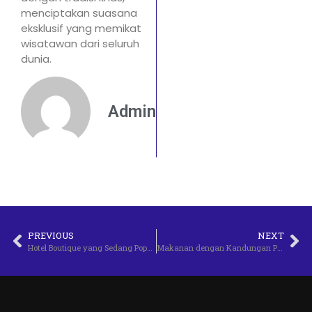
menciptakan suasana
eksklusif yang memikat
wisatawan dari seluruh
dunia.
Admin
PREVIOUS
NEXT
Hotel Boutique yang Sedang Populer di Asia
Makanan dengan Kandungan Protein Tinggi