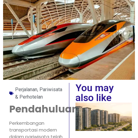
You may
Perjalanan, Pariwisata
also like
& Perhotelan
Pendahuluan
Perkembangan
transportasi modern
dalam pariwisata telah