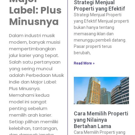
Strategi Menjual
Label: Plus
Properti yang Efektif
Strategi Menjual Properti
Minusnya
yang Efektif Menjual properti
bukan hanya tentang
memasang iklan dan
Dalam industri musik
menunggu pembeli datang.
modern, banyak musisi
Pasar properti terus
mempertimbangkan
berubah,
jalur karier yang tepat.
Salah satu pertanyaan
Read More »
yang sering muncul
adalah Perbedaan Musik
Indie dan Major Label:
Plus Minusnya.
Memahami kedua
model ini sangat
penting sebelum
Cara Memilih Properti
memilih arah karier.
yang Nilainya
Setiap pilihan memiliki
Bertahan Lama
kelebihan, tantangan,
Cara Memilih Properti yang
dan dampak jangka