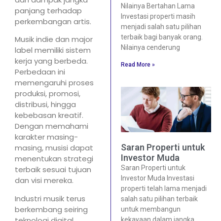
Nilainya Bertahan Lama
panjang terhadap
Investasi properti masih
perkembangan artis.
menjadi salah satu pilihan
terbaik bagi banyak orang.
Musik indie dan major
Nilainya cenderung
label memiliki sistem
kerja yang berbeda.
Read More »
Perbedaan ini
memengaruhi proses
produksi, promosi,
distribusi, hingga
kebebasan kreatif.
Dengan memahami
karakter masing-
Saran Properti untuk
masing, musisi dapat
Investor Muda
menentukan strategi
Saran Properti untuk
terbaik sesuai tujuan
Investor Muda Investasi
dan visi mereka.
properti telah lama menjadi
Industri musik terus
salah satu pilihan terbaik
berkembang seiring
untuk membangun
teknologi digital.
kekayaan dalam jangka