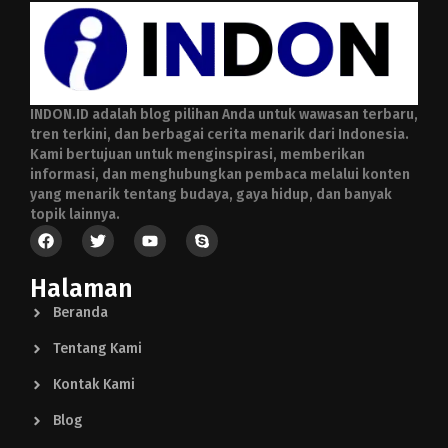
INDON.ID adalah blog pilihan Anda untuk wawasan terbaru,
tren terkini, dan berbagai cerita menarik dari Indonesia.
Kami bertujuan untuk menginspirasi, memberikan
informasi, dan menghubungkan pembaca melalui konten
yang menarik tentang budaya, gaya hidup, dan banyak
topik lainnya.
Halaman
Beranda
Tentang Kami
Kontak Kami
Blog