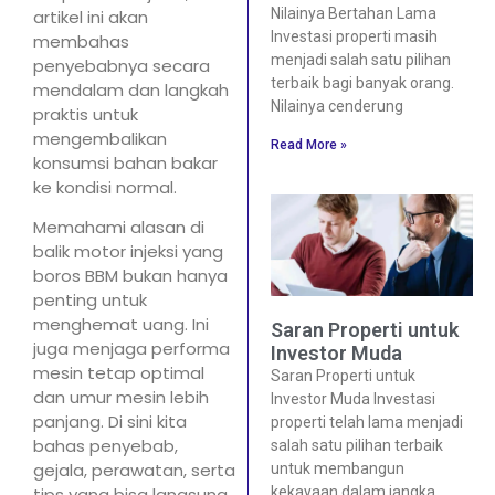
Nilainya Bertahan Lama
artikel ini akan
Investasi properti masih
membahas
menjadi salah satu pilihan
penyebabnya secara
terbaik bagi banyak orang.
mendalam dan langkah
Nilainya cenderung
praktis untuk
mengembalikan
Read More »
konsumsi bahan bakar
ke kondisi normal.
Memahami alasan di
balik motor injeksi yang
boros BBM bukan hanya
penting untuk
menghemat uang. Ini
Saran Properti untuk
juga menjaga performa
Investor Muda
mesin tetap optimal
Saran Properti untuk
dan umur mesin lebih
Investor Muda Investasi
panjang. Di sini kita
properti telah lama menjadi
bahas penyebab,
salah satu pilihan terbaik
gejala, perawatan, serta
untuk membangun
kekayaan dalam jangka
tips yang bisa langsung