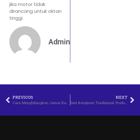
jika motor tidak
dirancang untuk oktan
tinggi.
Admin
PREVIOUS
NEXT
Cara Menghilangkan Jamur Kaca Mobil Tanpa Merusak Permukaan
Seni Kerajinan Tradisional: Produk Lokal yang Mendunia