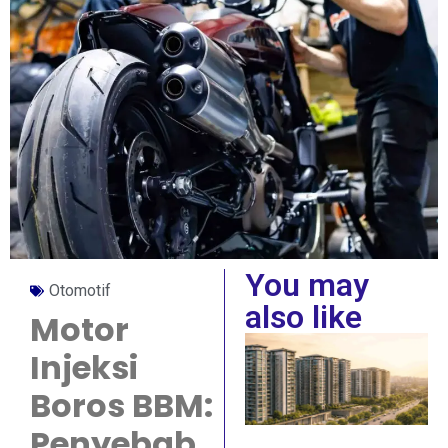
You may
Otomotif
also like
Motor
Injeksi
Boros BBM:
Penyebab