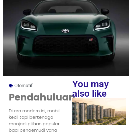
You may
Otomotif
also like
Pendahuluan
Di era modern ini, mobil
kecil tapi bertenaga
menjadi pilihan populer
bagi pengemudi yang