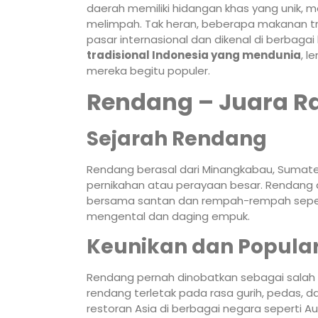
daerah memiliki hidangan khas yang unik, m
melimpah. Tak heran, beberapa makanan t
pasar internasional dan dikenal di berbaga
tradisional Indonesia yang mendunia
, l
mereka begitu populer.
Rendang – Juara Ra
Sejarah Rendang
Rendang berasal dari Minangkabau, Sumater
pernikahan atau perayaan besar. Rendang 
bersama santan dan rempah-rempah seperti 
mengental dan daging empuk.
Keunikan dan Popular
Rendang pernah dinobatkan sebagai salah s
rendang terletak pada rasa gurih, pedas, d
restoran Asia di berbagai negara seperti Aust