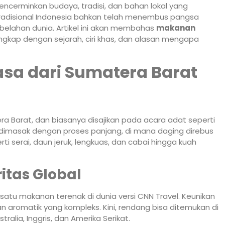
encerminkan budaya, tradisi, dan bahan lokal yang
radisional Indonesia bahkan telah menembus pangsa
i belahan dunia. Artikel ini akan membahas
makanan
engkap dengan sejarah, ciri khas, dan alasan mengapa
sa dari Sumatera Barat
a Barat, dan biasanya disajikan pada acara adat seperti
dimasak dengan proses panjang, di mana daging direbus
serai, daun jeruk, lengkuas, dan cabai hingga kuah
itas Global
atu makanan terenak di dunia versi CNN Travel. Keunikan
an aromatik yang kompleks. Kini, rendang bisa ditemukan di
ralia, Inggris, dan Amerika Serikat.