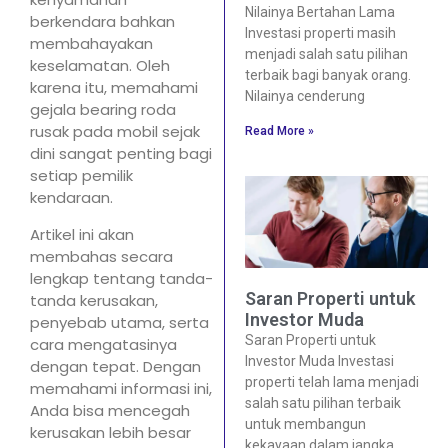
Nilainya Bertahan Lama
berkendara bahkan
Investasi properti masih
membahayakan
menjadi salah satu pilihan
keselamatan. Oleh
terbaik bagi banyak orang.
karena itu, memahami
Nilainya cenderung
gejala bearing roda
rusak pada mobil sejak
Read More »
dini sangat penting bagi
setiap pemilik
kendaraan.
Artikel ini akan
membahas secara
lengkap tentang tanda-
Saran Properti untuk
tanda kerusakan,
Investor Muda
penyebab utama, serta
Saran Properti untuk
cara mengatasinya
Investor Muda Investasi
dengan tepat. Dengan
properti telah lama menjadi
memahami informasi ini,
salah satu pilihan terbaik
Anda bisa mencegah
untuk membangun
kerusakan lebih besar
kekayaan dalam jangka