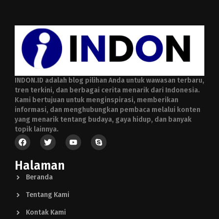
INDON.ID adalah blog pilihan Anda untuk wawasan terbaru,
tren terkini, dan berbagai cerita menarik dari Indonesia.
Kami bertujuan untuk menginspirasi, memberikan
informasi, dan menghubungkan pembaca melalui konten
yang menarik tentang budaya, gaya hidup, dan banyak
topik lainnya.
Halaman
Beranda
Tentang Kami
Kontak Kami