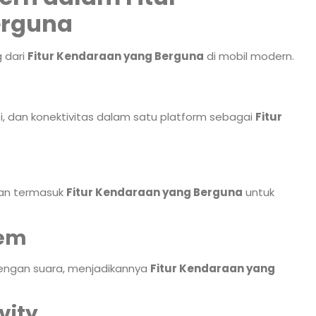
erguna
g dari
Fitur Kendaraan yang Berguna
di mobil modern.
i, dan konektivitas dalam satu platform sebagai
Fitur
an termasuk
Fitur Kendaraan yang Berguna
untuk
tem
dengan suara, menjadikannya
Fitur Kendaraan yang
vity