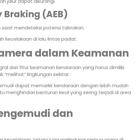
ah jalur dapat dikurangi.
 Braking (AEB)
saat mendeteksi potensi tabrakan.
 kecelakaan di lalu lintas padat.
 Kamera dalam Keamanan
ral dari fitur keamanan kendaraan yang harus dimiliki.
 “melihat” lingkungan sekitar.
gemudi dapat memarkir kendaraan dengan lebih mudah
u menghindari benturan kecil yang sering terjadi di area
engemudi dan
 kecelakaan, tetapi juga melindungi semua orang di