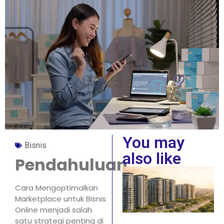
You may
Bisnis
also like
Pendahuluan
Cara Mengoptimalkan
Marketplace untuk Bisnis
Online menjadi salah
satu strategi penting di