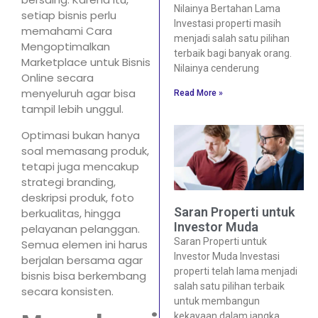
Nilainya Bertahan Lama
setiap bisnis perlu
Investasi properti masih
memahami Cara
menjadi salah satu pilihan
Mengoptimalkan
terbaik bagi banyak orang.
Marketplace untuk Bisnis
Nilainya cenderung
Online secara
menyeluruh agar bisa
Read More »
tampil lebih unggul.
Optimasi bukan hanya
soal memasang produk,
tetapi juga mencakup
strategi branding,
deskripsi produk, foto
Saran Properti untuk
berkualitas, hingga
Investor Muda
pelayanan pelanggan.
Saran Properti untuk
Semua elemen ini harus
Investor Muda Investasi
berjalan bersama agar
properti telah lama menjadi
bisnis bisa berkembang
salah satu pilihan terbaik
secara konsisten.
untuk membangun
kekayaan dalam jangka