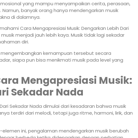
a emosional yang mampu menyampaikan cerita, perasaan,
. Namun, banyak orang hanya mendengarkan musik
akna di dalamnya.
mahami Cara Mengapresiasi Musik: Dengarkan Lebih Dari
ik menjadi jauh lebih kaya. Musik tidak lagi sekadar
mahaman diri.
ara mengembangkan kemampuan tersebut secara
dar, siapa pun bisa menikmati musik pada level yang
ra Mengapresiasi Musik:
ri Sekadar Nada
 Dari Sekadar Nada dimulai dari kesadaran bahwa musik
ya terdiri dari melodi, tetapi juga ritme, harmoni, lirik, dan
-elemen ini, pengalaman mendengarkan musik berubah
erdengar berbeda ketika didengarkan dengan perhatian