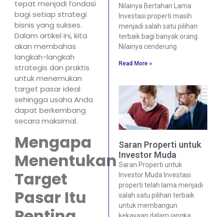
tepat menjadi fondasi
Nilainya Bertahan Lama
bagi setiap strategi
Investasi properti masih
bisnis yang sukses.
menjadi salah satu pilihan
Dalam artikel ini, kita
terbaik bagi banyak orang.
akan membahas
Nilainya cenderung
langkah-langkah
Read More »
strategis dan praktis
untuk menemukan
target pasar ideal
sehingga usaha Anda
dapat berkembang
secara maksimal.
Mengapa
Saran Properti untuk
Investor Muda
Menentukan
Saran Properti untuk
Target
Investor Muda Investasi
properti telah lama menjadi
Pasar Itu
salah satu pilihan terbaik
untuk membangun
Penting
kekayaan dalam jangka