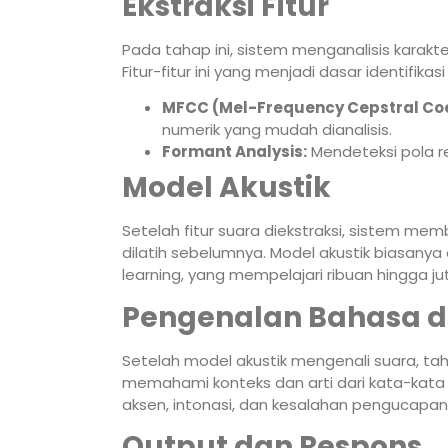
Ekstraksi Fitur
Pada tahap ini, sistem menganalisis karakteris
Fitur-fitur ini yang menjadi dasar identifik
MFCC (Mel-Frequency Cepstral Coef
numerik yang mudah dianalisis.
Formant Analysis:
Mendeteksi pola r
Model Akustik
Setelah fitur suara diekstraksi, sistem me
dilatih sebelumnya. Model akustik biasany
learning, yang mempelajari ribuan hingga j
Pengenalan Bahasa 
Setelah model akustik mengenali suara, ta
memahami konteks dan arti dari kata-kata
aksen, intonasi, dan kesalahan pengucapan 
Output dan Respons