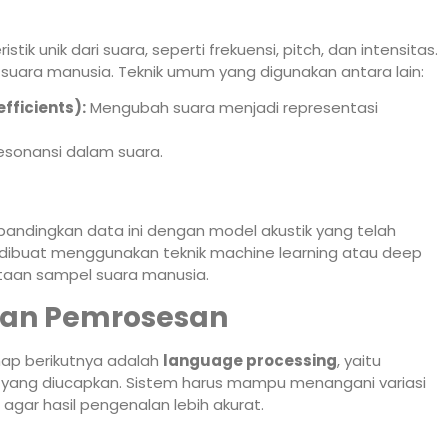
tik unik dari suara, seperti frekuensi, pitch, dan intensitas.
asi suara manusia. Teknik umum yang digunakan antara lain:
ficients):
Mengubah suara menjadi representasi
esonansi dalam suara.
mbandingkan data ini dengan model akustik yang telah
a dibuat menggunakan teknik machine learning atau deep
utaan sampel suara manusia.
dan Pemrosesan
hap berikutnya adalah
language processing
, yaitu
 yang diucapkan. Sistem harus mampu menangani variasi
agar hasil pengenalan lebih akurat.