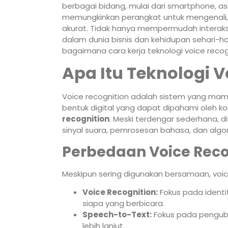
berbagai bidang, mulai dari smartphone, asi
memungkinkan perangkat untuk mengenali
akurat. Tidak hanya mempermudah interaksi
dalam dunia bisnis dan kehidupan sehari-h
bagaimana cara kerja teknologi voice reco
Apa Itu Teknologi V
Voice recognition adalah sistem yang ma
bentuk digital yang dapat dipahami oleh kom
recognition
. Meski terdengar sederhana, di
sinyal suara, pemrosesan bahasa, dan algo
Perbedaan Voice Reco
Meskipun sering digunakan bersamaan, voi
Voice Recognition:
Fokus pada ident
siapa yang berbicara.
Speech-to-Text:
Fokus pada penguba
lebih lanjut.